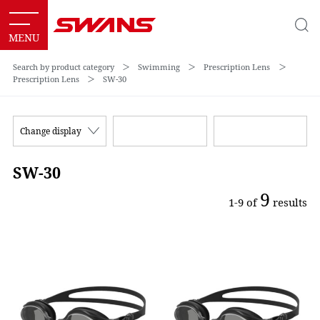
Search by product category
＞
Swimming
＞
Prescription Lens
＞
Prescription Lens
＞
SW-30
Change display
SW-30
9
1-9 of
results