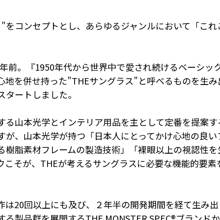
る"をコンセプトとし、あらゆるジャンルにおいて「これ
３年前。『1950年代から世界中で愛され続けるベーシ
心地を併せ持った”THEサングラス”と呼べるものを生
スタートしました。
る山本光学とインテリア用品を主として定番を提案する
すが、山本光学が持つ「日本人にとってかけ心地の良い
る樹脂素材フレームの製造技術」「裸眼以上の視認性を生
ウこそが、THEが考えるサングラスに必要な機能的要素
0回以上にも及び、２年半の開発期間を経て生み出された”T
る製品群を展開するTHE MONSTER SPEC®ブラ