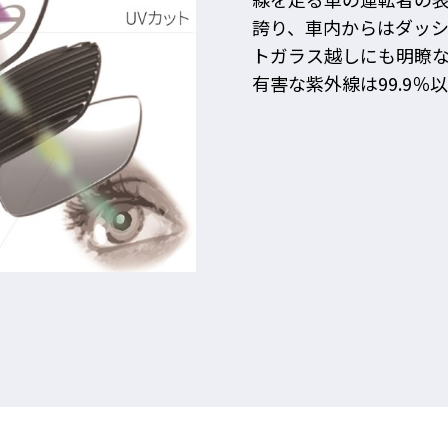
誇り、車内からはダッ
トガラス越しにも明瞭
有害な紫外線は99.9％