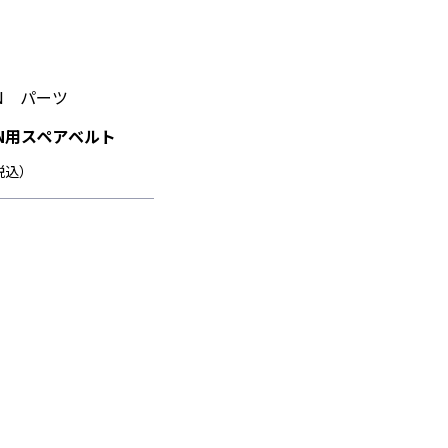
ON パーツ
LON用スペアベルト
（税込）