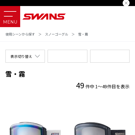
使用シーンから探す
＞
スノーゴーグル
＞
雪・霧
表示切り替え
雪・霧
49
件中 1～49件目を表示