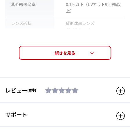
紫外線透過率
0.1%以下（UVカット99.9%以
上）
レンズ形状
成形球面レンズ
ダブルレンズ
レンズ機能
くもり止めレンズ
ミラーコート
フレーム機能
眼鏡対応
ヘルメット対応
（※別売ベルトクリップ：
BH-4
対応）
レビュー
(0件)
付属品
ゴーグル用巾着袋
生産国
台湾
サポート
備考
レンズ表面に印字されている
ロゴや機能マークは、ロット