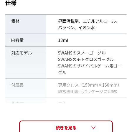
仕様
素材
界面活性剤、エチルアルコール、
パラベン、イオン水
内容量
18ml
対応モデル
SWANSのスノーゴーグル
SWANSのモトクロスゴーグル
SWANSのサバイバルゲーム用ゴー
グル
付属品
専用クロス（150mm×150mm）
取扱説明書（パッケージに印刷）
生産国
日本
注意
※パーツ・各種アクセサリーもすべ
て宅配便（佐川急便）で発送いた
します。普通郵便・メール便等での