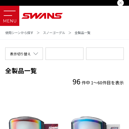
使用シーンから探す
＞
スノーゴーグル
＞
全製品一覧
表示切り替え
全製品一覧
96
件中 1～60件目を表示