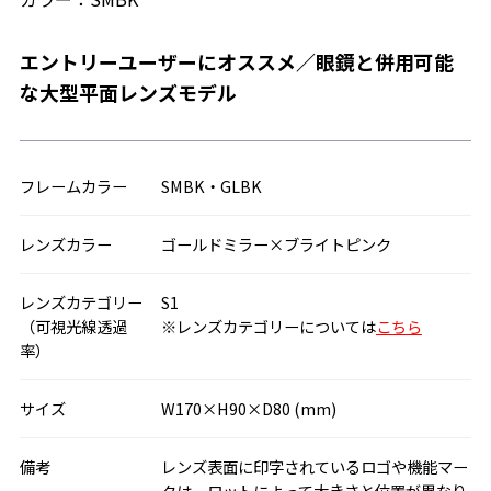
エントリーユーザーにオススメ／眼鏡と併用可能
な大型平面レンズモデル
フレームカラー
SMBK・GLBK
レンズカラー
ゴールドミラー×ブライトピンク
レンズカテゴリー
S1
（可視光線透過
※レンズカテゴリーについては
こちら
率）
サイズ
W170×H90×D80 (mm)
備考
レンズ表面に印字されているロゴや機能マー
クは、ロットによって大きさと位置が異なり