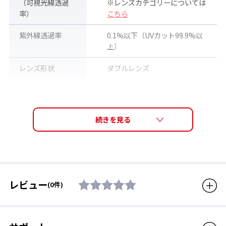
（可視光線透過
※レンズカテゴリーについては
率）
こちら
紫外線透過率
0.1%以下（UVカット99.9%以
上）
レンズ形状
ダブルレンズ
レンズ機能
くもり止めレンズ
ミラーコート
フレーム機能
眼鏡対応
ヘルメット対応
（※別売ベルトクリップ：
BH-4
対応）
サイズ
W170×H90×D80 (mm)
レビュー
(0件)
付属品
ゴーグル用巾着袋
生産国
台湾