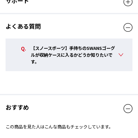
サポート
備考
レンズ表面に印字されているロ
ゴや機能マークは、ロットによ
って大きさと位置が異なります。
よくある質問
あらかじめご了承ください。
販売価格（税込）
15,400円
【スノースポーツ】手持ちのSWANSゴーグ
ルが収納ケースに入るかどうか知りたいで
す。
おすすめ
この商品を見た人はこんな商品もチェックしています。