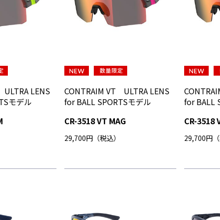
 ULTRA LENS
CONTRAIM VT ULTRA LENS
CONTRAI
ORTSモデル
for BALL SPORTSモデル
for BAL
M
CR-3518 VT MAG
CR-3518 
）
29,700円（税込）
29,700円