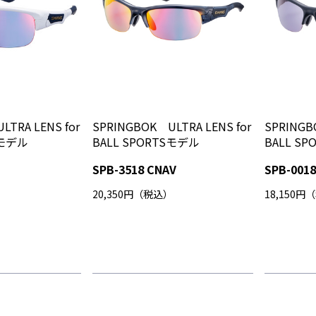
LTRA LENS for
SPRINGBOK ULTRA LENS for
SPRINGB
Sモデル
BALL SPORTSモデル
BALL S
SPB-3518 CNAV
SPB-001
）
20,350円（税込）
18,150円