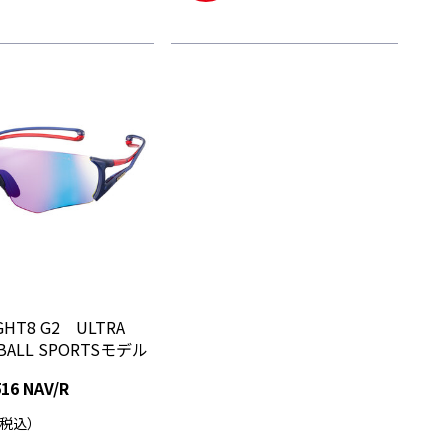
IGHT8 G2 ULTRA
r BALL SPORTSモデル
16 NAV/R
（税込）