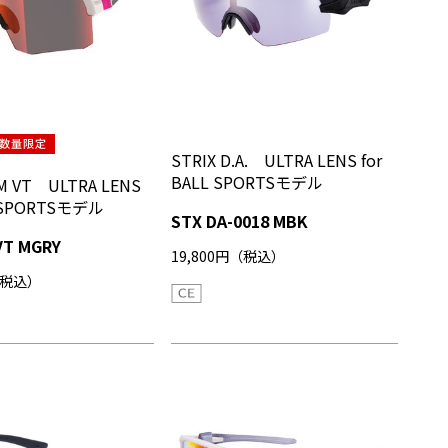
STRIX D.A. ULTRA LENS for
BALL SPORTSモデル
M VT ULTRA LENS
L SPORTSモデル
STX DA-0018 MBK
VT MGRY
19,800円（税込）
（税込）