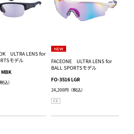
OK ULTRA LENS for
PORTSモデル
FACEONE ULTRA LENS for
BALL SPORTSモデル
8 MBK
FO-3516 LGR
（税込）
24,200円（税込）