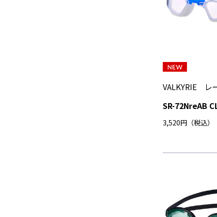
VALKYRIE
SR-72NreAB C
3,520円（税込）