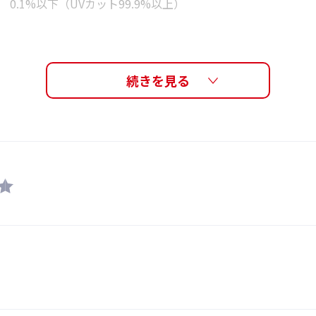
0.1%以下（UVカット99.9%以上）
アイカップ：ポリカーボネート
クッション：抗菌エラストマー
ベルトアジャスター : ポリカーボネート
鼻ベルト : エラストマー
ベルト : シリコーン
鼻ベルト(4サイズ入り)
ネームプレート(ベルトを外すことができないため別売のSA-
きません)
日本
3歳から8歳
1,540円