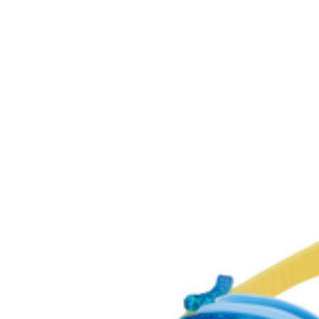
鼻ベルトを90度回転させること
きます。※取り付けは②→①の順
専用ネームプ
油性ペンで名前を書けるネームプ
物をしたときも安心。