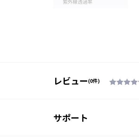
紫外線透過率
素材
付属品
レビュー
(0件)
生産国
サポート
対象年齢
販売価格（税込）