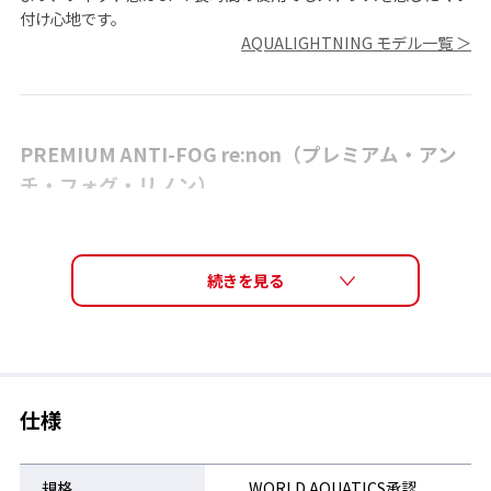
付け心地です。
AQUALIGHTNING モデル一覧 ＞
PREMIUM ANTI-FOG re:non（プレミアム・アン
チ・フォグ・リノン）
さっと拭いて、くもりを防ぎ、擦りに強く長持ち
re:non（リノン）は、従来のモデルのくもり止めコーティングよ
りキズに強く、くもり止め性能が持続することから、「泳ぐこと
を楽しむ」、「泳ぐことに集中できる」といったスイマーの願い
を叶えるために生まれた新しいくもり止めコーティング技術で
す。
仕様
規格
WORLD AQUATICS承認