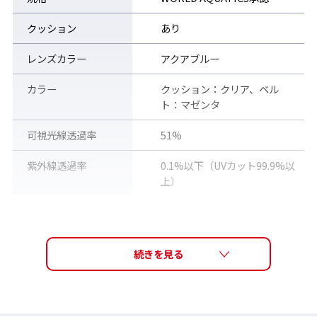
クッション
あり
レンズカラー
アクアブルー
カラー
クッション：クリア、ベル
ト：マゼンタ
可視光線透過率
51%
紫外線透過率
0.1%以下（UVカット99.9%以
上）
re:non 詳細はこちら ＞
レンズ機能
PREMIUM ANTI-FOG re:non
(くもり止めレンズ)
素材
アイカップ：ポリカーボネー
ト、クッション：シリコー
TECH
ン、ベルトアジャスター : ポリ
カーボネート、鼻ベルト : エラ
肌にやさしいシリコーンクッション