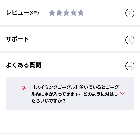
ストマー、ベルト : エラストマ
ー
肌にやさしく柔らかいシリコーン素材を使用。長時間の使用でも
レビュー
(0件)
痛くなりにくい。
付属品
鼻ベルト(5サイズ入り)
生産国
日本
サポート
対象年齢
12歳から大人用
販売価格（税込）
2,750円
よくある質問
【スイミングゴーグル】泳いでいるとゴーグ
ル内に水が入ってきます。どのように対処し
たらいいですか？
ベルト簡単調整 RAD
簡単なベルト調整と、流水抵抗の軽減を両立する尾錠システム。