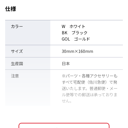
仕様
カラー
W ホワイト
BK ブラック
GOL ゴールド
サイズ
30mm×160mm
生産国
日本
注意
※パーツ・各種アクセサリーも
すべて宅配便（佐川急便）で発
送いたします。普通郵便・メー
ル便等での郵送は承っておりま
せん。
販売価格（税込）
1,320円