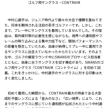
ゴルフ用サングラス・CONTRAIM
中村心選手は、ジュニア時代より数々の大会で優勝を重ねてき
た、将来を期待される注目の若手ゴルファーです。しかし、これ
まで、プレー中にサングラスを着用していませんでした。その理
由は、紫外線対策の必要性を感じながらも、視界への違和感やフ
レームの映り込みによる集中力低下など、競技パフォーマンスへ
の影響を懸念していたため、自身が納得してプレー中に着用でき
るサングラスに出会えていなかったからだといいます。そのよう
な中、ゴルフの練習ラウンド中にSWANSのプロサービス担当者
とともに、自身に合うサングラスを試す機会があり、SWANSのゴ
ルフ用サングラス「CONTRAIM（コントライム）」を初めて試
着。これをきっかけに、中村選手のサングラスに対する印象は大
きく変化しました。
初めて着用した瞬間から、 CONTRAIM最大の特長である大型
成形平面レンズによる「歪みのなさ」「広い視界」により、これ
までのサングラスに感じていた違和感が払拭されたという中村選