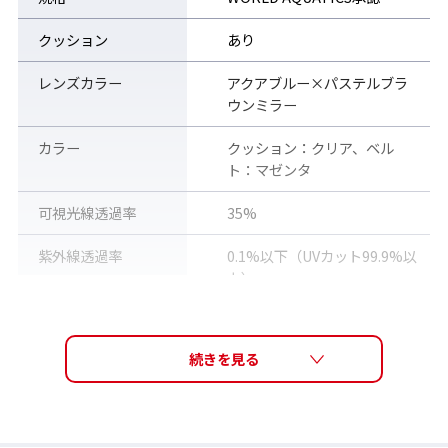
クッション
あり
レンズカラー
アクアブルー×パステルブラ
ウンミラー
カラー
クッション：クリア、ベル
ト：マゼンタ
可視光線透過率
35%
紫外線透過率
0.1%以下（UVカット99.9%以
上）
re:non 詳細はこちら ＞
レンズ機能
PREMIUM ANTI-FOG re:non
(くもり止めレンズ)、ミラーレ
ンズ
TECH
素材
アイカップ：ポリカーボネー
ト、クッション：シリコー
肌にやさしいシリコーンクッション