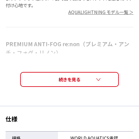
付け心地です。
AQUALIGHTNING モデル一覧 ＞
PREMIUM ANTI-FOG re:non（プレミアム・アン
チ・フォグ・リノン）
さっと拭いて、くもりを防ぎ、擦りに強く長持ち
re:non（リノン）は、従来のモデルのくもり止めコーティングよ
りキズに強く、くもり止め性能が持続することから、「泳ぐこと
を楽しむ」、「泳ぐことに集中できる」といったスイマーの願い
を叶えるために生まれた新しいくもり止めコーティング技術で
す。
仕様
規格
WORLD AQUATICS承認