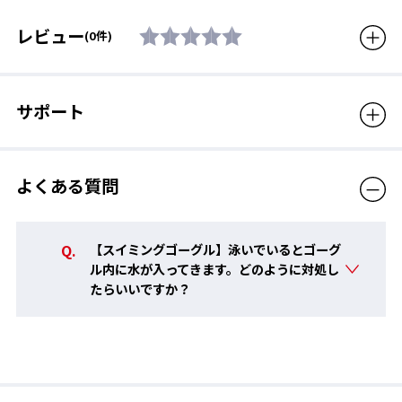
ン、ベルトアジャスター : ポリ
カーボネート、鼻ベルト : エラ
肌にやさしく柔らかいシリコーン素材を使用。長時間の使用でも
レビュー
(0件)
ストマー、ベルト : エラストマ
痛くなりにくい。
ー
付属品
鼻ベルト(5サイズ入り)
サポート
生産国
日本製
対象年齢
12歳から大人用
よくある質問
販売価格（税込）
3,850円
【スイミングゴーグル】泳いでいるとゴーグ
ル内に水が入ってきます。どのように対処し
たらいいですか？
ベルト簡単調整 RAD
簡単なベルト調整と、流水抵抗の軽減を両立する尾錠システム。