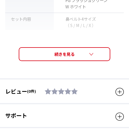
FG フラッシュグリーン
W ホワイト
セット内容
鼻ベルト4サイズ
（ S / M / L / X ）
素材
エラストマー
生産国
日本製
注意
※パーツ・各種アクセサリー
もすべて宅配便（佐川急便）
で発送いたします。普通郵
便・メール便等での郵送は承
っておりません。
レビュー
(0件)
販売価格（税込）
220円
サポート