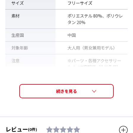
サイズ
フリーサイズ
素材
ポリエステル 80%、ポリウレ
タン 20%
生産国
中国
対象年齢
大人用（男女兼用モデル）
注意
※パーツ・各種アクセサリー
もすべて宅配便（佐川急便）
で発送いたします。普通郵
便・メール便等での郵送は承
っておりません。
販売価格（税込）
1,210円
レビュー
(0件)