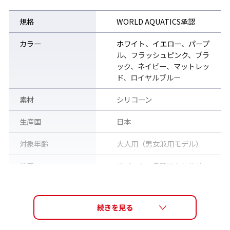
規格
WORLD AQUATICS承認
カラー
ホワイト、イエロー、パープ
ル、フラッシュピンク、ブラ
ック、ネイビー、マットレッ
ド、ロイヤルブルー
素材
シリコーン
生産国
日本
対象年齢
大人用（男女兼用モデル）
注意
※パーツ・各種アクセサリー
もすべて宅配便（佐川急便）
で発送いたします。普通郵
便・メール便等での郵送は承
っておりません。