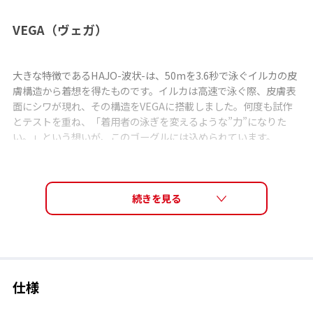
VEGA（ヴェガ）
大きな特徴であるHAJO-波状-は、50mを3.6秒で泳ぐイルカの皮
膚構造から着想を得たものです。イルカは高速で泳ぐ際、皮膚表
面にシワが現れ、その構造をVEGAに搭載しました。何度も試作
とテストを重ね、「着用者の泳ぎを変えるような”力”になりた
い。」という想いが、このゴーグルには込められています。
VEGA モデル一覧 ＞
PREMIUM ANTI-FOG re:non（プレミアム・アン
チ・フォグ・リノン）
さっと拭いて、くもりを防ぎ、擦りに強く長持ち
仕様
re:non（リノン）は、従来のモデルのくもり止めコーティングよ