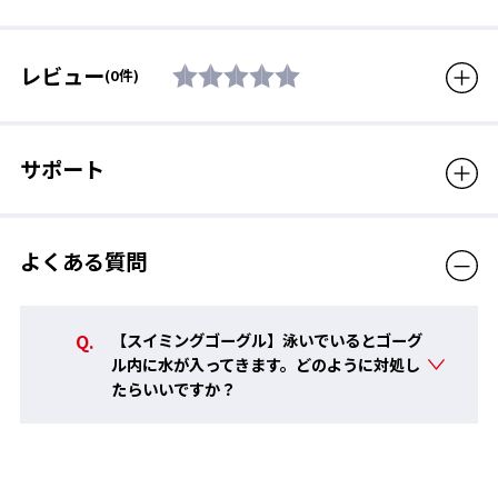
ト、クッション：エラストマ
re:non 詳細はこちら ＞
ー、ベルトアジャスター : ポリ
カーボネート、鼻ベルト : エラ
レビュー
(0件)
ストマー、ベルト : エラストマ
ー
TECH
付属品
鼻ベルト(5サイズ入り)
サポート
流水抵抗を減らすHAJO-波状-
生産国
日本
イルカの皮膚構造を応用したSWANS独自の特許技術【HAJO-波
対象年齢
12歳から大人用
よくある質問
状-】形状の採用により、ゴーグルの抵抗を28%低減！※当社従
来品比
販売価格（税込）
4,400円
【スイミングゴーグル】泳いでいるとゴーグ
ル内に水が入ってきます。どのように対処し
たらいいですか？