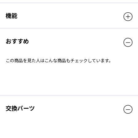
機能
おすすめ
低抵抗とフィット感を両立するフェイスパッド
ノンクッションレーシングゴーグルと比較し、フィット感を高め
この商品を見た人はこんな商品もチェックしています。
つつ、低抵抗を維持する薄型のフェイスパッド。飛び込みでもズ
レにくいつけ心地。
交換パーツ