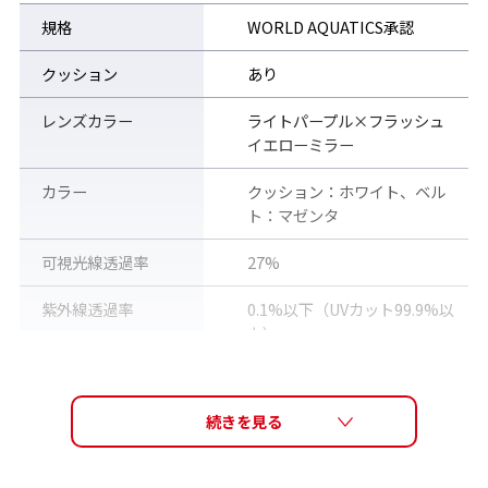
りキズに強く、くもり止め性能が持続することから、「泳ぐこと
規格
WORLD AQUATICS承認
を楽しむ」、「泳ぐことに集中できる」といったスイマーの願い
を叶えるために生まれた新しいくもり止めコーティング技術で
クッション
あり
す。
レンズカラー
ライトパープル×フラッシュ
イエローミラー
カラー
クッション：ホワイト、ベル
ト：マゼンタ
可視光線透過率
27%
紫外線透過率
0.1%以下（UVカット99.9%以
上）
レンズ機能
PREMIUM ANTI-FOG re:non
(くもり止めレンズ)、ミラーレ
ンズ
素材
アイカップ：ポリカーボネー