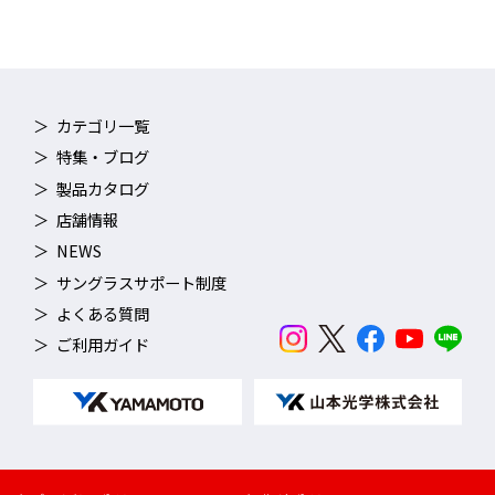
カテゴリ一覧
薄型レンズ
特集・ブログ
厚みの薄いレンズにより、上・横方向の視界が大幅42％視界アッ
製品カタログ
プ！※当社従来品比
歪みの少ないスッキリとした視界を実現。
店舗情報
NEWS
サングラスサポート制度
よくある質問
ご利用ガイド