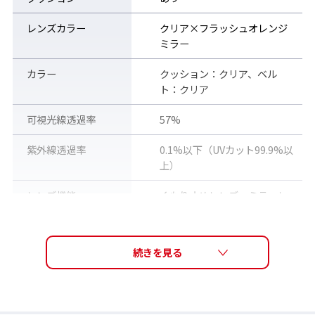
レンズカラー
クリア×フラッシュオレンジ
ミラー
カラー
クッション：クリア、ベル
ト：クリア
可視光線透過率
57%
名前を書いて紛失防止
ゴーグルの紛失や間違いを防ぐためスイミングゴーグルのベルト
紫外線透過率
0.1%以下（UVカット99.9%以
部分に専用のネームプレートを装着しました。
上）
レンズ機能
くもり止めレンズ、ミラーレ
ンズ
素材
アイカップ：ポリカーボネー
ト、クッション：シリコー
ン、鼻ベルト : エラストマー、
ベルト : シリコーン