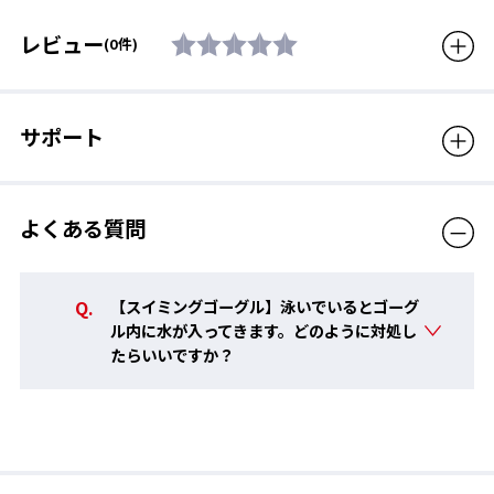
付属品
鼻ベルト(3サイズ入り)、ネー
ムプレート
レビュー
(0件)
生産国
日本製
対象年齢
6～12歳
サポート
販売価格（税込）
2,530円
よくある質問
【スイミングゴーグル】泳いでいるとゴーグ
ル内に水が入ってきます。どのように対処し
たらいいですか？