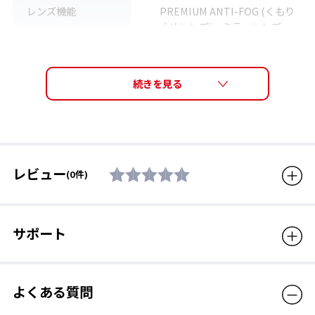
じにくいクッション設計で、競泳初心者から上級者まで幅広く愛
レンズ機能
PREMIUM ANTI-FOG (くもり
されています。10年以上続くロングセラーモデルです。
止めレンズ)、ミラーレンズ
度数
S-2.00 / S-3.00 / S-4.00
S-5.00 / S-6.00 / S-7.00
素材
アイカップ：ポリカーボネー
PREMIUM ANTI-FOG（プレミアム・アンチ・フォ
ト、クッション：エラストマ
グ）
ー
対応モデル
SRXCL、PS-SR2
高品質のくもり止め機能
レビュー
(0件)
レンズ内面に「薄い水の膜」を作ることで、強力なくもり止め性
生産国
日本
能を生み出す。オープンウォーターなど長時間にわたってクリア
な視界が必要な種目で、トップ選手からの絶大な信頼を得てい
対象年齢
12歳から大人用
サポート
る。
販売価格（税込）
2,090円
よくある質問