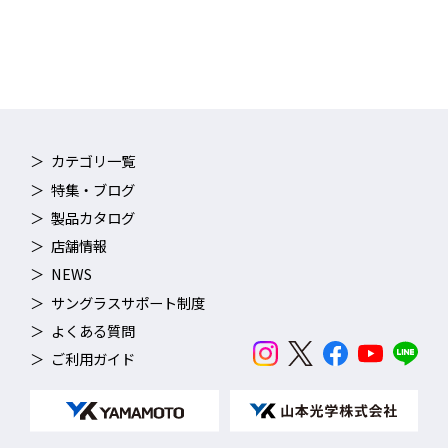
アに保つことができ、トレーニングや競技に集中することができ
ます。
■ 実泳テストによる効果の実証
開発にあたり約１年にもわたるテストを行い、実際の使用環境で
の効果が確認されています。
カテゴリ一覧
PREMIUM ANTI-FOG 詳細はこちら ＞
特集・ブログ
製品カタログ
店舗情報
NEWS
TECH
サングラスサポート制度
よくある質問
視野角アップ
ご利用ガイド
レンズが眼に近くなり、より広い視野を確保しました。