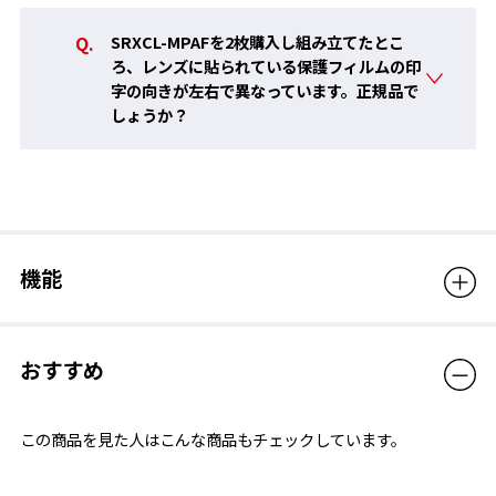
SRXCL-MPAFを2枚購入し組み立てたとこ
ろ、レンズに貼られている保護フィルムの印
字の向きが左右で異なっています。正規品で
しょうか？
機能
■ 従来品に比べ吸水力の向上
PREMIUM ANTI-FOGは、くもりの原因となる蒸気の吸収力が従
おすすめ
来品に比べアップしているので、より長い時間クリアな視界を持
続できます。
この商品を見た人はこんな商品もチェックしています。
■ 長時間の使用に対応
くもり止め効果が持続することで、泳いでいる最中の視界をクリ