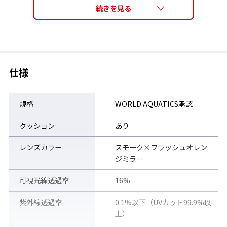
仕様
規格
WORLD AQUATICS承認
クッション
あり
レンズカラー
スモーク×フラッシュオレン
ジミラー
SRXシリーズの特長
可視光線透過率
16%
ジュニアからマスターズまで、すべてのスイマーを支える定番モ
紫外線透過率
0.1%以下（UVカット99.9%以
デル。
上）
薄型でコンパクトなデザインながら広い視界を確保し、痛みを感