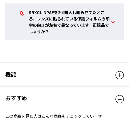
SRXCL-NPAFを2個購入し組み立てたとこ
ろ、レンズに貼られている保護フィルムの印
字の向きが左右で異なっています。正規品で
しょうか？
機能
■ 従来品に比べ吸水力の向上
PREMIUM ANTI-FOGは、くもりの原因となる蒸気の吸収力が従
おすすめ
来品に比べアップしているので、より長い時間クリアな視界を持
続できます。
この商品を見た人はこんな商品もチェックしています。
■ 長時間の使用に対応
くもり止め効果が持続することで、泳いでいる最中の視界をクリ