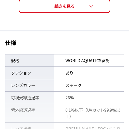
仕様
規格
WORLD AQUATICS承認
クッション
あり
レンズカラー
スモーク
SRXシリーズの特長
可視光線透過率
26%
紫外線透過率
0.1%以下（UVカット99.9%以
ジュニアからマスターズまで、すべてのスイマーを支える定番モ
上）
デル。
薄型でコンパクトなデザインながら広い視界を確保し、痛みを感
レンズ機能
PREMIUM ANTI-FOG (くもり