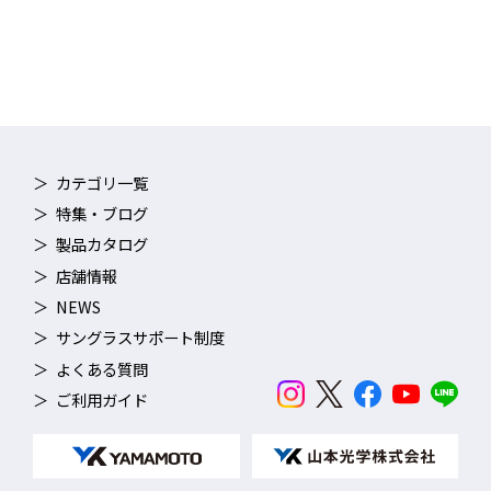
アに保つことができ、トレーニングや競技に集中することができ
ます。
■ 実泳テストによる効果の実証
開発にあたり約１年にもわたるテストを行い、実際の使用環境で
の効果が確認されています。
カテゴリ一覧
PREMIUM ANTI-FOG 詳細はこちら ＞
特集・ブログ
製品カタログ
店舗情報
NEWS
TECH
サングラスサポート制度
よくある質問
視野角アップ
ご利用ガイド
レンズが眼に近くなり、より広い視野を確保しました。