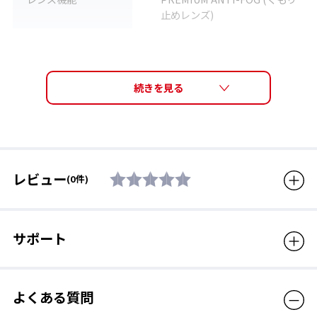
じにくいクッション設計で、競泳初心者から上級者まで幅広く愛
止めレンズ)
されています。10年以上続くロングセラーモデルです。
度数
S-2.00 / S-3.00 / S-4.00
S-5.00 / S-6.00 / S-7.00
素材
アイカップ：ポリカーボネー
ト、クッション：エラストマ
PREMIUM ANTI-FOG（プレミアム・アンチ・フォ
ー
グ）
対応モデル
SRXCL、PS-SR2
高品質のくもり止め機能
レビュー
(0件)
生産国
日本
レンズ内面に「薄い水の膜」を作ることで、強力なくもり止め性
能を生み出す。オープンウォーターなど長時間にわたってクリア
対象年齢
12歳から大人用
な視界が必要な種目で、トップ選手からの絶大な信頼を得てい
サポート
販売価格（税込）
1,870円
る。
よくある質問