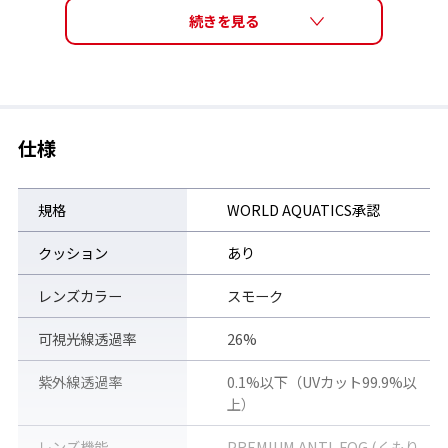
仕様
規格
WORLD AQUATICS承認
クッション
あり
レンズカラー
スモーク
SRXシリーズの特長
可視光線透過率
26%
紫外線透過率
0.1%以下（UVカット99.9%以
ジュニアからマスターズまで、すべてのスイマーを支える定番モ
上）
デル。
薄型でコンパクトなデザインながら広い視界を確保し、痛みを感
レンズ機能
PREMIUM ANTI-FOG (くもり