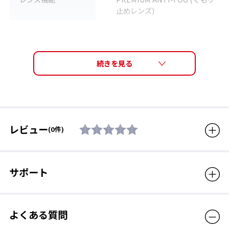
じにくいクッション設計で、競泳初心者から上級者まで幅広く愛
止めレンズ)
されています。10年以上続くロングセラーモデルです。
度数
S-2.00 / S-3.00 / S-4.00
S-5.00 / S-6.00 / S-7.00
素材
アイカップ：ポリカーボネー
ト、クッション：エラストマ
PREMIUM ANTI-FOG（プレミアム・アンチ・フォ
ー
グ）
対応モデル
SRXCL、PS-SR2
高品質のくもり止め機能
レビュー
(0件)
生産国
日本
レンズ内面に「薄い水の膜」を作ることで、強力なくもり止め性
能を生み出す。オープンウォーターなど長時間にわたってクリア
対象年齢
12歳から大人用
な視界が必要な種目で、トップ選手からの絶大な信頼を得てい
サポート
販売価格（税込）
1,870円
る。
よくある質問