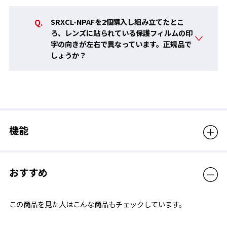
SRXCL-NPAFを2個購入し組み立てたとこ
ろ、レンズに貼られている保護フィルムの印
字の向きが左右で異なっています。正規品で
しょうか？
機能
■ 従来品に比べ吸水力の向上
PREMIUM ANTI-FOGは、くもりの原因となる蒸気の吸収力が従
おすすめ
来品に比べアップしているので、より長い時間クリアな視界を持
続できます。
この商品を見た人はこんな商品もチェックしています。
■ 長時間の使用に対応
くもり止め効果が持続することで、泳いでいる最中の視界をクリ