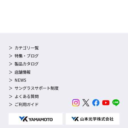
アに保つことができ、トレーニングや競技に集中することができ
ます。
■ 実泳テストによる効果の実証
開発にあたり約１年にもわたるテストを行い、実際の使用環境で
の効果が確認されています。
カテゴリ一覧
PREMIUM ANTI-FOG 詳細はこちら ＞
特集・ブログ
製品カタログ
店舗情報
NEWS
TECH
サングラスサポート制度
よくある質問
視野角アップ
ご利用ガイド
レンズが眼に近くなり、より広い視野を確保しました。