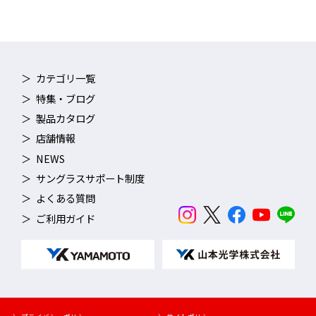
「視力目安表」がある場合
カテゴリ一覧
3ｍ離れた位置から「視力目安表」の
「0.7～0.8」
が見える程度の
特集・ブログ
レンズの中から、
できるだけ度数の弱いもの
をお選びください。
製品カタログ
店舗情報
NEWS
サングラスサポート制度
よくある質問
ご利用ガイド