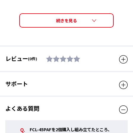
素材
アイカップ：ポリカーボネー
ト
クッション：エラストマー
レンズ2つとパーツの3点セット販売ページはこちら
対応モデル
FCL-45、PS-45
生産国
日本
販売価格（税込）
1,100円
レビュー
(0件)
度数の選び方
ガイドラインを参考に、取扱店舗にある
「テストレンズ」
で実際
サポート
に度数の見え方を確認していただくことをおすすめいたします。
テストレンズは、
度数の弱いものから順次取りかえて見え方をご
確認ください。
（例：S-2.00→S-3.00）
よくある質問
FCL-45PAFを2個購入し組み立てたところ、