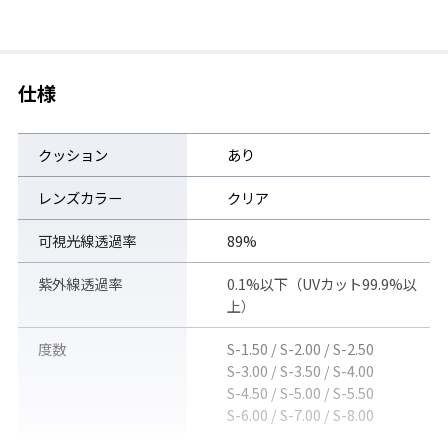
仕様
クッション
あり
レンズカラー
クリア
可視光線透過率
89%
紫外線透過率
0.1%以下（UVカット99.9%以
上）
度数
S-1.50 / S-2.00 / S-2.50
S-2.00からS-8.00までの12度数展開 ※片眼レンズ販売の為、左
S-3.00 / S-3.50 / S-4.00
右必要な場合は2点ご注文ください。
S-4.50 / S-5.00 / S-5.50
別売の
PS-45
パーツセットと組み立てることで度付きスイミング
S-6.00 / S-7.00 / S-8.00
ゴーグルが完成します。