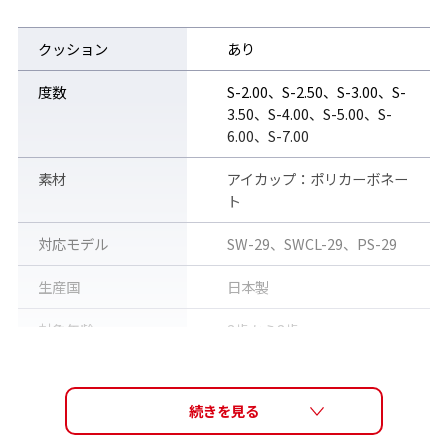
クッション
あり
度数
S-2.00、S-2.50、S-3.00、S-
3.50、S-4.00、S-5.00、S-
6.00、S-7.00
素材
アイカップ：ポリカーボネー
ト
対応モデル
SW-29、SWCL-29、PS-29
S-2.00からS-7.00までの8度数展開 ※片眼レンズ販売の為、左右
必要な場合は2点ご注文ください。
生産国
日本製
別売の
PS-29
パーツセットと組み立てることで度付きスイミング
ゴーグルが完成します。
対象年齢
3歳から8歳
販売価格（税込）
1,100円
レンズ2つとパーツの3点セット販売ページはこちら