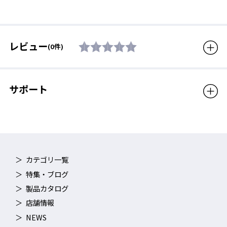
レビュー
(0件)
度数の選び方
ガイドラインを参考に、取扱店舗にある
「テストレンズ」
で実際
サポート
に度数の見え方を確認していただくことをおすすめいたします。
テストレンズは、
度数の弱いものから順次取りかえて見え方をご
確認ください。
（例：S-2.00→S-3.00）
カテゴリ一覧
特集・ブログ
製品カタログ
店舗情報
NEWS