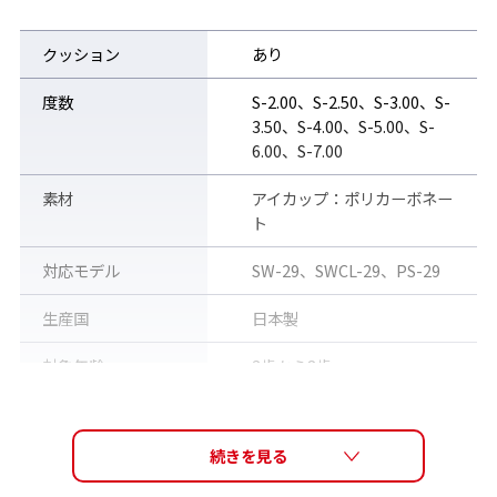
クッション
あり
度数
S-2.00、S-2.50、S-3.00、S-
3.50、S-4.00、S-5.00、S-
6.00、S-7.00
素材
アイカップ：ポリカーボネー
ト
対応モデル
SW-29、SWCL-29、PS-29
S-2.00からS-7.00までの8度数展開 ※片眼レンズ販売の為、左右
必要な場合は2点ご注文ください。
生産国
日本製
別売の
PS-29
パーツセットと組み立てることで度付きスイミング
ゴーグルが完成します。
対象年齢
3歳から8歳
販売価格（税込）
1,100円
レンズ2つとパーツの3点セット販売ページはこちら