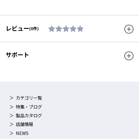
レビュー
(0件)
度数の選び方
ガイドラインを参考に、取扱店舗にある
「テストレンズ」
で実際
サポート
に度数の見え方を確認していただくことをおすすめいたします。
テストレンズは、
度数の弱いものから順次取りかえて見え方をご
確認ください。
（例：S-2.00→S-3.00）
カテゴリ一覧
特集・ブログ
製品カタログ
店舗情報
NEWS