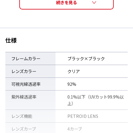
ようお願い申し上げます。
TECH
仕様
衝撃に強いペトロイドレンズ
ガラスの約10倍以上という耐衝撃性を持つプラスチック素材「ポ
リカーボネート」にSWANS独自のハードコート膜で強化を行っ
フレームカラー
ブラック×ブラック
た「PETROID LENS(ペトロイドレンズ)」を採用。
レンズカラー
クリア
可視光線透過率
92%
紫外線透過率
0.1%以下（UVカット99.9%以
上）
レンズ機能
PETROID LENS
レンズカーブ
4カーブ