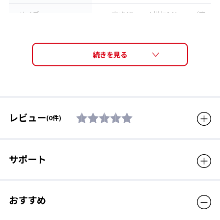
サイズ
高さ48mm / 横幅145mm（内
寸:134mm）
PD(瞳孔間距離) : 60mmから
76mm (57□19)
調整可能なベルト
質量
58g
伸縮性のあるベルトは面ファスナーで調整が可能。
激しく動いてもズレにくい。
フレーム機能
抗菌フェイスパッド
度付きレンズ対応可能
度付きレンズセット商品は
レビュー
(0件)
→
こちら
素材
フレーム : ポリエステル ＋ エ
ラストマー（抗菌仕様）
サポート
レンズ : ポリカーボネート（度
なし）
付属品
セミハードケース
おすすめ
生産国
日本