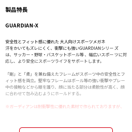
製品特長
GUARDIAN-X
安全性とフィット感に優れた 大人向けスポーツメガネ
汗をかいてもズレにくく、衝撃にも強いGUARDIANシリー ズ
は、サッカー・野球・バスケットボール等 、幅広いスポー ツに対
応し、より安全にスポーツライフをサポートします。
「剛」と「柔」を兼ね備えたフレームがスポーツ中の安全性とフ
ィット感を両立。堅牢なフレームはボール等の強い衝撃やプレー
中の接触などから眼を護り、顔に当たる部分は柔軟性が高く、顔
に合わせて包み込むようにホールドする。
※ガーディアンは耐衝撃性に優れた素材で作られておりますが、
使用状況によって破損する場合もございます。
※公式な大会・試合などでのご使用については、試合毎に審判の
方の判断が必要となりますので、事前に必ずご確認いただきます