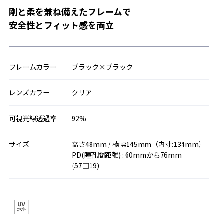
剛と柔を兼ね備えたフレームで
安全性とフィット感を両立
フレームカラー
ブラック×ブラック
レンズカラー
クリア
可視光線透過率
92%
サイズ
高さ48mm / 横幅145mm（内寸:134mm）
PD(瞳孔間距離) : 60mmから76mm
(57□19)