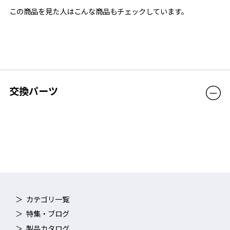
この商品を見た人はこんな商品もチェックしています。
対象年齢
中学生から大人用
抗菌素材を一部に採用
販売価格（税込）
17,600円
肌に触れるフェイスパッド部分には、抗菌効果のある素材を使
用。汗をかく夏場でも清潔・安全を保つ。
交換パーツ
SWANSアイガードシリーズはSG基準認証品※です
野球の競技中及び練習中に発生するファールチップやイレギュラ
ーバウンド等、避けられないボールの衝撃から眼を保護するため
の保護具として認証されています。※GUARDIAN FIT /
GUARDIAN FIT FOCUSは除く。
認証基準：スポーツ用アイガード
区分：軟式野球（小学生以下用）/ フレーム区分：樹脂製のもの
カテゴリ一覧
特集・ブログ
製品カタログ