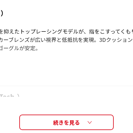
ー）
を抑えたトップレーシングモデルが、指をこすってくも
ル。カーブレンズが広い視界と低抵抗を実現。3Dクッショ
ゴーグルが安定。
 Tech.）
剥がれないミラー
従来のミラーコーティ