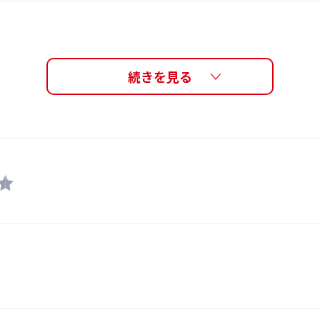
0.1%以下(UVカット99.9%以上)
PREMIUM ANTI-FOG re:non (くもり止めレンズ)、カー
アイカップ：ポリカーボネート、クッション：抗菌エラストマ
リカーボネート、鼻ベルト : エラストマー、ベルト : エラス
鼻ベルト(5サイズ入り)
日本
 re:non（プレミアム・アンチ・フォグ・リノン）
12歳から大人用
さっと拭いて、くも
5,500円
re:non（リノン）は
ングよりキズに強く、