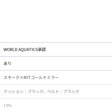
るため、外部からの衝
がれたり、キズが付い
MITレンズ（Mirror I
間に挟み込む独自の構
く、ミラー層の剥がれ
WORLD AQUATICS承認
あり
スモーク×MITゴールドミラー
クッション：ブラック、ベルト：ブラック
19%