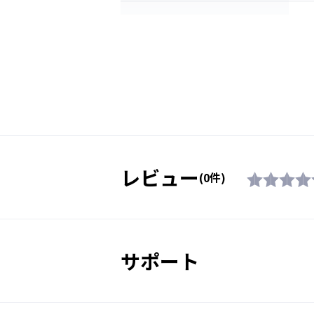
紫外線透過率
レンズ機能
素材
付属品
レビュー
(0件)
生産国
PREMIUM ANTI-FOG
対象年齢
サポート
販売価格（税込）