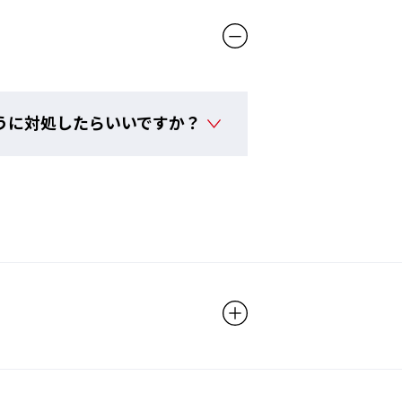
む」、「泳ぐことに集中できる」と
を叶えるために生まれた新しいくも
術です。
うに対処したらいいですか？
re:non 詳細はこちら ＞