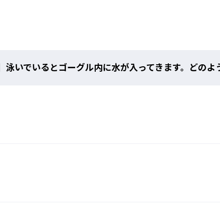
ら、「泳ぐことを楽し
いったスイマーの願い
り止めコーティング技
】泳いでいるとゴーグル内に水が入ってきます。どのよ
カーブレンズ