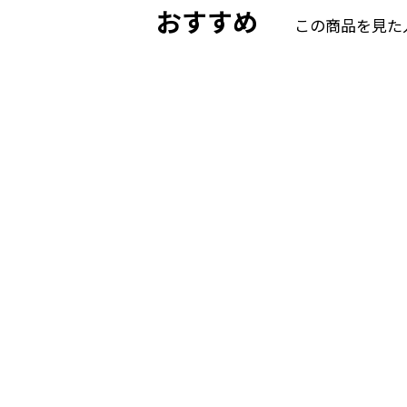
おすすめ
この商品を見た
流水抵抗の低減
レンズ面の流水抵抗をうけやすい
分）がカーブ上になっていること
り流水抵抗の低減を実現していま