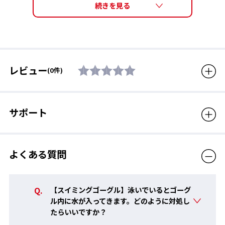
レンズ機能
PREMIUM ANTI-FOG (くもり
来品に比べアップしているので、より長い時間クリアな視界を持
止めレンズ)、カーブレンズ、
続できます。
ミラーレンズ
■ 長時間の使用に対応
素材
アイカップ：ポリカーボネー
くもり止め効果が持続することで、泳いでいる最中の視界をクリ
ト、クッション：抗菌エラス
アに保つことができ、トレーニングや競技に集中することができ
レビュー
(0件)
トマー、ベルトアジャスター :
ます。
ポリカーボネート、鼻ベルト :
エラストマー、ベルト : シリコ
■ 実泳テストによる効果の実証
ーン
開発にあたり約１年にもわたるテストを行い、実際の使用環境で
サポート
の効果が確認されています。
付属品
鼻ベルト(5サイズ入り)
生産国
日本
PREMIUM ANTI-FOG 詳細はこちら ＞
よくある質問
対象年齢
12歳から大人用
【スイミングゴーグル】泳いでいるとゴーグ
販売価格（税込）
4,510円
ル内に水が入ってきます。どのように対処し
TECH
たらいいですか？