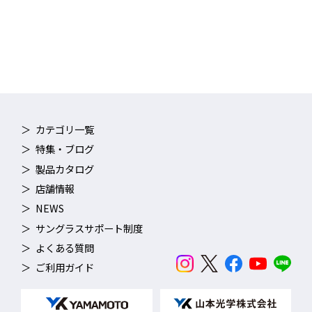
レンズ面の流水抵抗をうけやすい目尻部分（図の赤い部分）がカ
ーブ上になっていることにより、凹凸が少なくなり流水抵抗の低
減を実現しています。
カテゴリ一覧
特集・ブログ
製品カタログ
店舗情報
NEWS
サングラスサポート制度
よくある質問
ご利用ガイド
高密着3Dクッション
日本人の顔に合わせた3Dクッションでフィット感向上。飛び込み