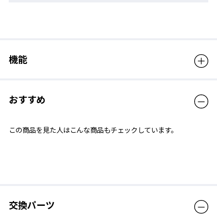
カーブレンズ
レンズ面がカーブ形状になることでゴーグル側面までレンズが広
がり、左右の視界が拡大。
機能
おすすめ
この商品を見た人はこんな商品もチェックしています。
交換パーツ
流水抵抗の低減