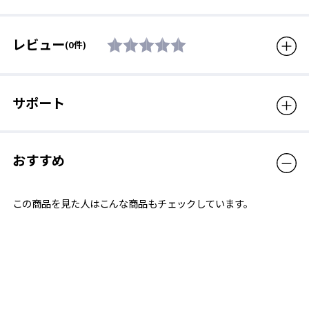
付属品
鼻ベルト(5サイズ入り)
生産国
日本
レビュー
(0件)
販売価格（税込）
2,860円
※使用に関しての注意事項
サポート
このゴーグルは視覚障がいクラスの競技規則に適した、全く光を
通さないゴーグルです。装着すると視界はなくなります。一人で
は使用しないでください。使用の際には、必ず、保護者の方か付
おすすめ
き添いの方に安全を確認いただき、十分注意してご使用くださ
い。
この商品を見た人はこんな商品もチェックしています。
Sniper 光を全く通さない特殊なレンズ（アイシ
ェード）モデル
流水抵抗測定を繰り返し、低抵抗を実現したトップモデルで、鼻