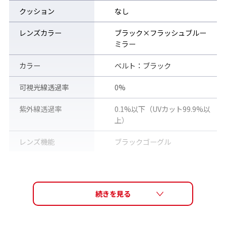
クッション
なし
レンズカラー
ブラック×フラッシュブルー
ミラー
WPS公認ロゴ入り
各モデルの右アイカップには、World Para Swimming公
カラー
ベルト：ブラック
認ロゴ入り。世界中のS/SB/SM11クラスの選手に安心して
ご使用いただくことができます。
可視光線透過率
0%
紫外線透過率
0.1%以下（UVカット99.9%以
上）
レンズ機能
ブラックゴーグル
素材
アイカップ：ポリカーボネー
ト、ベルトアジャスター : ポリ
カーボネート、鼻ベルト : エラ
ストマー、ベルト : エラストマ
ー