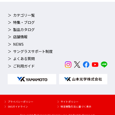
ベルトはワンタッチで取り替えができるシステムを採用。5サイ
ズ（ S・M・L・O・X ）入り。※製品には初めMサイズの鼻ベル
トが本体に装着されています。
カテゴリ一覧
特集・ブログ
各種障がい者水泳大会において使用実績あり。
製品カタログ
店舗情報
TECH
NEWS
サングラスサポート制度
SWANS最速モデル
よくある質問
ご利用ガイド
当社製のノンクッションレーシングタイプのゴーグルと比較し
て、流水抵抗を21%以上低減。SWANSで最も流水抵抗が少ない
モデルです。
〉 プライバシーポリシー
〉 サイトポリシー
〉 SNSガイドライン
〉 特定商取引法に基づく表示