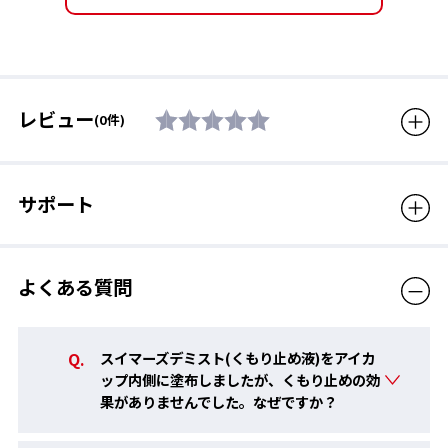
レビュー
(0件)
サポート
2. 落とした液をのばす
ボトルの先のスポンジまたは、指のやわらかい部分でムラなく均
等にのばします。
よくある質問
スイマーズデミスト(くもり止め液)をアイカ
ップ内側に塗布しましたが、くもり止めの効
果がありませんでした。なぜですか？