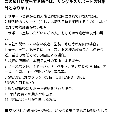
次の項目に該当する場合は、サングラスサポートの対象
外となります。
1. サポート登録がご購入後２週間以内にされていない場合。
2. 購入時のレシート（もしくは購入日時を証明するもの）および
修理交換依頼書がない場合。
3. サポート登録いただいたご本人、もしくは保護者様以外の場
合。
4. 当社が関わっていない改造、塗装、修理等が原因の場合 。
5. 天災、災害、第三者による行為、お客様の故意または過失な
ど、当社の責任でない原因による場合。
6. 故障の原因が、本製品以外の事由による場合。
7. ノーズパッド、イヤーパッド、ベルト、ネジなどの消耗品。ケ
ース、布袋、コード類などの付属品等。
8. SWANS以外のブランド製品（OUTLAND、DICE、
SNOWFIELDなど）
9. 製品破損後にサポート登録をされた場合。
10. 個人売買での購入や中古品。
11. 模倣品と当社が判断した製品。
● 交換された破損パーツ等は、いかなる場合でもご返却いたしま