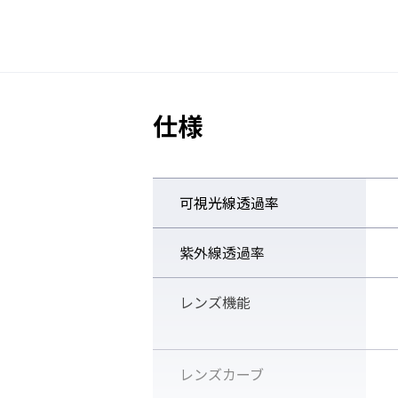
サングラスをたたんだ状態でフレ
ーツを外し、その後フレームの鼻
を下に引き抜くとレンズ
仕様
別売のスペアレンズは10種類あ
のカラーや、太陽の強さ・天候・
能です。
可視光線透過率
紫外線透過率
調整可能なノーズ
レンズ機能
レンズカーブ