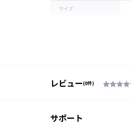
サイズ
質量
フレーム機能
ノーズパッドは、汗をかいてもズ
かなラバーを採用。内部に金属の
素材
で鼻幅を広げたり狭めたり
付属品
レビュー
(0件)
生産国
※レ
対象年齢
サポート
販売価格（税込）