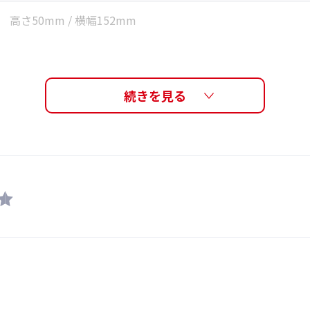
高さ50mm / 横幅152mm
29g
レンズ交換可能、ノーズ調節可能
レにくく、肌触りも柔ら
芯が入っているので、指
フレーム : ナイロン、レンズ : ポリカーボネート
調整が可能です。
セミハードケース、取扱説明書
日本製
ンズカラーの特徴と選び方はこちら
大人用（男女兼用モデル）
25,300円