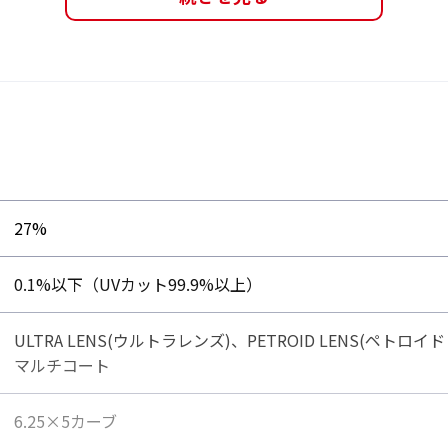
ーム左右にあるサイドパ
テンプルは、ハード素
部分を外してからレンズ
い構造で、柔軟であり
交換ができます。
い装着
り、ゴルフやサイクル専用
環境に合わせて交換が可
27%
0.1%以下（UVカット99.9%以上）
パッド
ULTRA LENS(ウルトラレンズ)、PETROID LENS(ペ
マルチコート
6.25×5カーブ