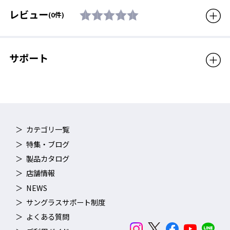
書
レビュー
(0件)
生産国
日本製
対象年齢
大人用（男女兼用モデル）
サポート
販売価格（税込）
22,000円
ノーズパット部を指でつかんで、ゆっくり幅を縮めたり、開いた
りすることによって、着用者の鼻幅に合わせてお使いいただけま
す。ただし、無理な外圧を加えると金属部が折れる可能性があり
ますので、取扱いには十分ご注意ください。調節の目安として
は、着用者の眼の位置がレンズの中央付近にくるように調節して
カテゴリ一覧
いただくと、レンズ性能が最大限に発揮できます。発汗時にもズ
レにくいラバー素材を採用。
特集・ブログ
製品カタログ
店舗情報
NEWS
サングラスサポート制度
よくある質問