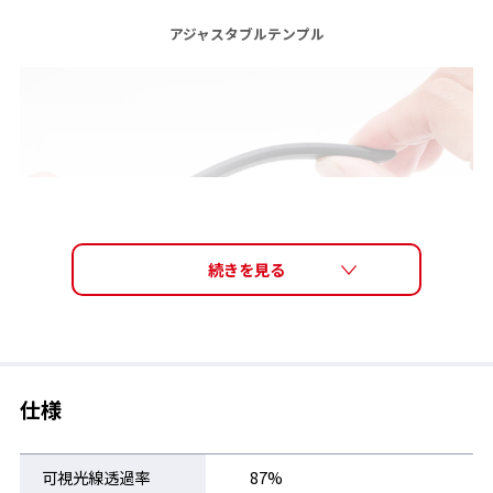
アジャスタブルテンプル
テンプルエンドを内側に曲げることで、頭部の形状に合わせた微
調整が可能。
※可動範囲は、滑り止め効果のあるラバー部分です。テンプル
は、過度な力を加えると破損の原因になりますので、取り扱いに
仕様
はご注意ください。
可視光線透過率
87%
レンズ交換可能