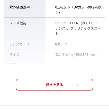
紫外線透過率
0.1%以下（UVカット99.9%以
上）
レンズ機能
PETROID LENS(ペトロイド
レンズ)、クラリテックスコー
ト
レンズカーブ
8カーブ
サイズ
高さ41mm / 横幅141mm
フレームサイドのパーツを開閉させることで簡単にレンズの交換
質量
26g
が可能。着用時にはロックされるため衝撃にも強い。
フレーム機能
レンズ交換可能、テンプル調
整可能、ノーズ調節可能
調整可能なノーズパッド
素材
フレーム : ナイロン、レンズ :
ポリカーボネート
付属品
セミハードケース、取扱説明