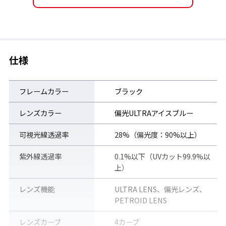
用品を主として定番を提案するTHE。一見すると相いれ
ない両者ですが、SWANSがスポーツサングラスで培った
ノウハウ「①裸眼以上の視認性を生むレンズ」「②軽さ
を実現する樹脂素材フレームの製造技術」「③日本人に
仕様
とってかけ心地の良いフレームをデザインする設計技術
と蓄積データ」を駆使して、THEが考えるサングラスを
生み出しました。
フレームカラー
ブラック
”THE SUNGLASSES”は、THEの中でも圧倒的な高機能を
レンズカラー
偏光ULTRAアイスブルー
有する製品群を展開するTHE MONSTER SPEC®︎ブランド
可視光線透過率
28%（偏光度：90%以上）
から発売されることになりました。
紫外線透過率
0.1%以下（UVカット99.9%以
上）
レンズ機能
ULTRA LENS、偏光レンズ、
PETROID LENS
レンズカーブ
4カーブ