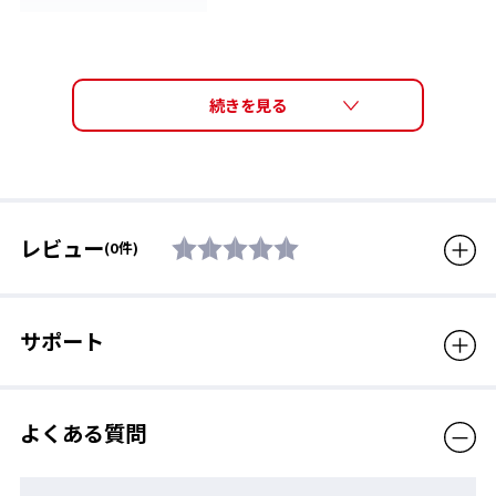
サイズ
高さ48mm / 横幅145mm
質量
28g
素材
フレーム : ナイロン、レンズ :
ポリカーボネート
※製品に付属しておりますタグ
には家庭用品品質表示法に則
り、フレーム：プラスチック、レ
レビュー
(0件)
ンズ：プラスチックと表示して
います。
付属品
セミハードケース
サポート
生産国
日本
クーポン利用
不可
よくある質問
販売価格（税込）
27,500円