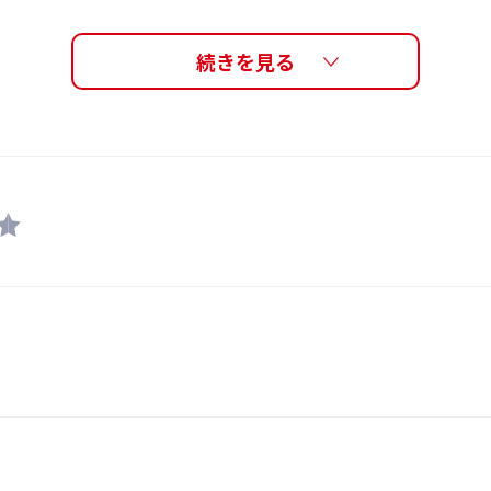
レンズ交換可能、テンプル調整可能、ノーズ調節可能
フレーム : ナイロン、レンズ : ポリカーボネート
セミハードケース、取扱説明書
日本製
大人用（男女兼用モデル）
22,550円