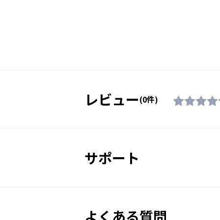
フレーム機能
素材
付属品
レビュー
生産国
(0件)
対象年齢
サポート
販売価格（税込）
よくある質問