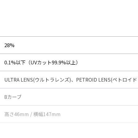
パッド
28%
0.1%以下（UVカット99.9%以上）
ULTRA LENS(ウルトラレンズ)、PETROID LENS(ペト
8カーブ
高さ46mm / 横幅147mm
可能。発汗時にもズレに
32g