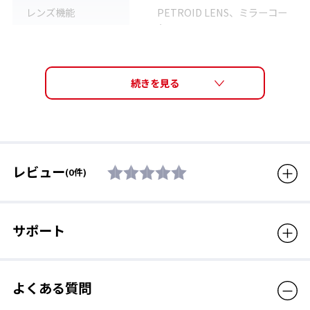
レンズ機能
PETROID LENS、ミラーコー
ト
レンズカーブ
6カーブ
サイズ
高さ47mm / 横幅141mm
調整可能なノーズパッド
質量
25g
ノーズパット部を指でつかんで、ゆっくり幅を縮めたり、開いた
りすることによって、着用者の鼻幅に合わせてお使いいただけま
フレーム機能
ノーズ幅調節可能
す。
レビュー
(0件)
素材
フレーム : ナイロン、レンズ :
ポリカーボネート
※製品に付属しておりますタグ
には家庭用品品質表示法に則
サポート
り、フレーム：プラスチック、レ
ンズ：プラスチックと表示して
います。
よくある質問
付属品
「STRICT-G」ロゴ入りセミハ