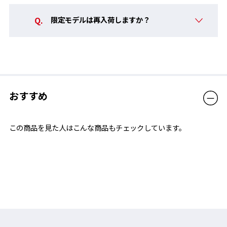
ードケース
「STRICT-G」ロゴ入りレンズ
限定モデルは再入荷しますか？
クリーナークロス
生産国
日本
品番
2755092
クーポン利用
不可
おすすめ
販売価格（税込）
18,700円
この商品を見た人はこんな商品もチェックしています。
レンズに刻印
レンズの左隅には「ビスト財団」のロゴもレーザーで刻印されて
います。