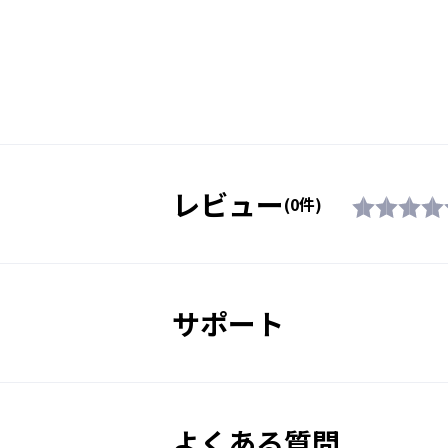
紫外線透過率
サイズ
質量
レビュー
(0件)
フレーム機能
素材
サポート
付属品
生産国
よくある質問