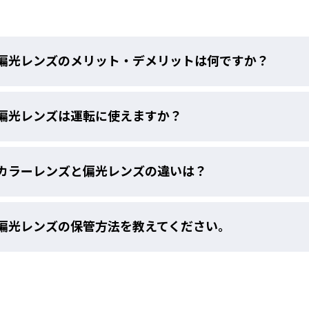
大人用（男女兼用モデル）
※パーツ・各種アクセサリーもすべて宅配便（佐川急便）で
偏光レンズのメリット・デメリットは何ですか？
ール便等での郵送は承っておりません。
3,080円
偏光レンズは運転に使えますか？
カラーレンズと偏光レンズの違いは？
偏光レンズの保管方法を教えてください。