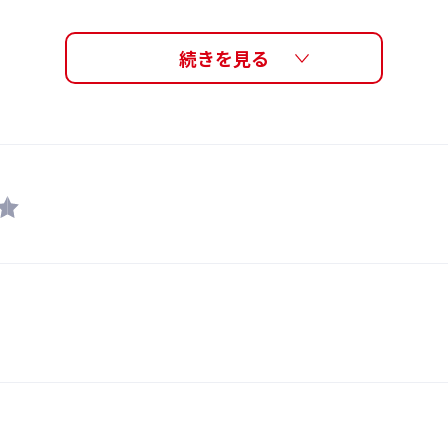
0.1%以下（UVカット99.9%以上）
高さ39mm / 横幅130mm (片眼 58mm)
※実測値のため個体差がございます。
5g
固定タイプ
レンズ : トリアセテート
※製品に付属しておりますタグには家庭用品品質表示法に則り、レンズ：
スリーブケース
日本