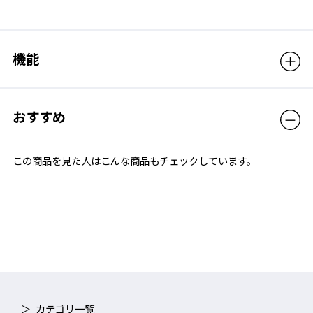
機能
おすすめ
ペトロイドレンズ PETROID LENS
この商品を見た人はこんな商品もチェックしています。
防弾装備や航空機のキャノピーなどにも用いられるポリカーボネ
ート樹脂を高い成形技術によって加工したレンズで、極めて高い
透明性・耐衝撃性・耐熱性・難燃性を持つ。
カテゴリ一覧