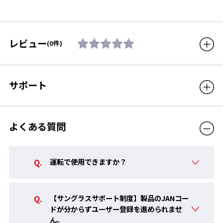
質量
25g
フレーム機能
ノーズ幅調節可能
レビュー
(0件)
素材
フレーム : ナイロン、レンズ :
ポリカーボネート （※製品に
付属しておりますタグには家
庭用品品質表示法に則り、フ
サポート
レーム：プラスチック、レン
0168 / 偏光ULTRAライトグリーン（両面マルチコート）
ズ：プラスチックと表示して
バスのサイトフィッシングをメインターゲットとしたレンズ。日
います。）
本に多い、薄いグリーン系の水質を見る際に目になじみやすいレ
よくある質問
付属品
セミハードケース
ンズカラー。朝晩の薄暗い状況や、木の影となる障害物にルアー
を投げていくような場面でも暗く感じない。コントラストが強調
生産国
日本
されるので水中の状況が把握しやすい効果も。
運転で使用できますか？
販売価格（税込）
16,500円
【サングラスサポート制度】製品のJANコー
ドが分からずユーザー登録を進められませ
ん。