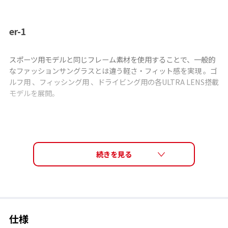
er-1
スポーツ用モデルと同じフレーム素材を使用することで、一般的
なファッションサングラスとは違う軽さ・フィット感を実現 。ゴ
ルフ用 、フィッシング用 、ドライビング用の各ULTRA LENS搭載
モデルを展開。
er-1モデル一覧 ＞
LENS TECH
ULTRA LENS for FISHING の特長
仕様