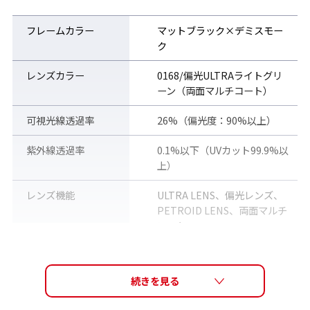
■ 見えれば釣れる
水面下のコンディションが強調されて見えることで、より精密な
フレームカラー
マットブラック×デミスモー
アクションが可能に。
ク
■ 一日中ストレスフリー
レンズカラー
0168/偏光ULTRAライトグリ
レンズ濃度は朝焼けから薄暮、日向から日陰と幅広い条件下に合
ーン（両面マルチコート）
う設計で、フレームと相まって一日中装着することが可能です。
可視光線透過率
26%（偏光度：90%以上）
■ 偏光機能＋高視認
日本に多い薄いグリーン系の水質ではその効果が最大に発揮され
紫外線透過率
0.1%以下（UVカット99.9%以
ることに加え、ルアー等の疑似餌のコントラストも高め、視認性
上）
を向上させます。
レンズ機能
ULTRA LENS、偏光レンズ、
PETROID LENS、両面マルチ
コート
レンズカーブ
6カーブ
サイズ
高さ47mm / 横幅141mm