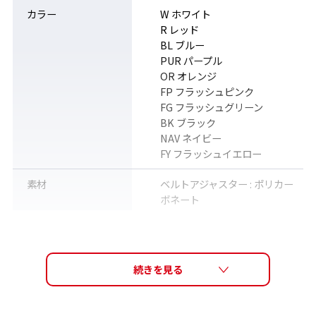
カラー
W ホワイト
R レッド
BL ブルー
PUR パープル
OR オレンジ
FP フラッシュピンク
SRXCL-NPAF SMK
SRXCL-NPAF CLA
FG フラッシュグリーン
BK ブラック
NAV ネイビー
FY フラッシュイエロー
素材
ベルトアジャスター : ポリカー
ボネート
鼻ベルト : エラストマー
ベルト : エチレンプロピレンゴ
ム (EPR)
対応モデル
SRXCLレンズ
SRCL-7レンズ