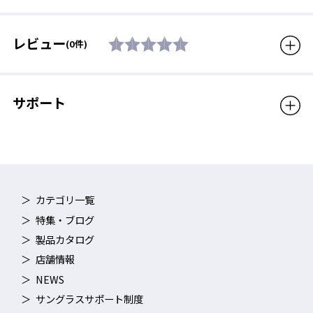
付属品
鼻ベルト(5サイズ入り)
生産国
日本
SRCL-7M EMSK
SRCL-7M NASHD
レビュー
(0件)
注意
※パーツ・各種アクセサリー
もすべて宅配便（佐川急便）
で発送いたします。普通郵
サポート
便・メール便等での郵送は承
っておりません。
販売価格（税込）
880円
カテゴリ一覧
特集・ブログ
SRCL-7N SMK
SRCL-7N NAV
製品カタログ
店舗情報
NEWS
サングラスサポート制度