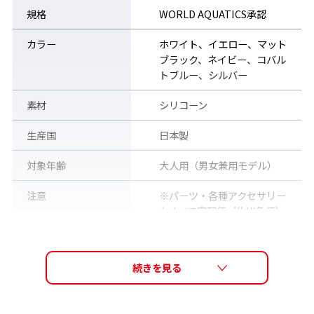
規格
WORLD AQUATICS承認
カラー
ホワイト、イエロー、マット
ブラック、ネイビー、コバル
トブルー、シルバー
素材
シリコーン
生産国
日本製
対象年齢
大人用（男女兼用モデル）
注意
※パーツ・各種アクセサリー
もすべて宅配便（佐川急便）
で発送いたします。普通郵
便・メール便等での郵送は承
っておりません。
販売価格（税込）
1,650円