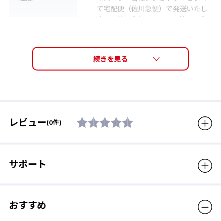
て宅配便（佐川急便）で発送いたし
ます。普通郵便・メール便等での郵
送は承っておりません。
販売価格（税
3,630円
込）
レビュー
(0件)
サポート
おすすめ