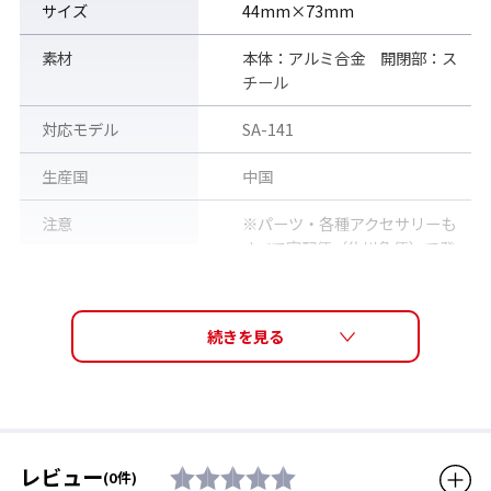
サイズ
44mm×73mm
素材
本体：アルミ合金 開閉部：ス
チール
対応モデル
SA-141
生産国
中国
注意
※パーツ・各種アクセサリーも
すべて宅配便（佐川急便）で発
送いたします。普通郵便・メー
ル便等での郵送は承っておりま
せん。
販売価格（税込）
440円
レビュー
(0件)