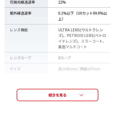
可視光線透過率
22%
紫外線透過率
0.1%以下（UVカット99.9%以
上）
レンズ機能
ULTRA LENS(ウルトラレン
ズ)、PETROID LENS(ペトロ
イドレンズ)、ミラーコート、
裏面マルチコート
テンプルエンドを内側に曲げることで、頭部の形状に合わせた微
調整が可能。
レンズカーブ
8カーブ
サイズ
高さ46mm / 横幅147mm
調整可能なノーズパッド
質量
32g
フレーム機能
レンズ交換可能、テンプル調
整可能、ノーズ調節可能
素材
フレーム : ナイロン、レンズ :
ポリカーボネート