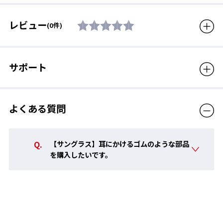
付属品
セミハードケース、取扱説明
レビュー
(0件)
書
着用者の鼻形状に合わせて調整が可能。発汗時にもズレにくいラ
生産国
日本製
バー素材を採用。
サポート
対象年齢
大人用（男女兼用モデル）
販売価格（税込）
25,300円
よくある質問
【サングラス】耳にかけるゴムのような部品
を購入したいです。