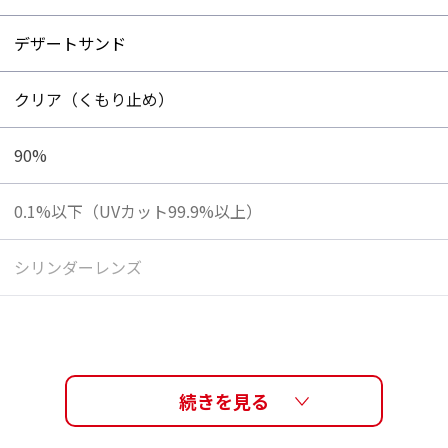
デザートサンド
クリア（くもり止め）
90%
0.1%以下（UVカット99.9%以上）
シリンダーレンズ
W180×H105×D30 (mm)
DE IN JAPAN」の文
ティを主張。
日本
8,250円