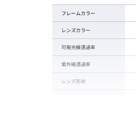
フレームカラー
レンズカラー
可視光線透過率
紫外線透過率
レンズ形状
サイズ
ベルト裏のフレームに刻印された「MA
字が、控えめにクオリ
生産国
販売価格（税込）