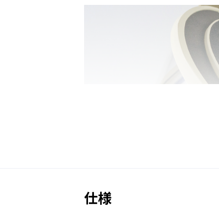
くもり止めレンズと上下ベンチ
り、登りや停車時でもレン
仕様