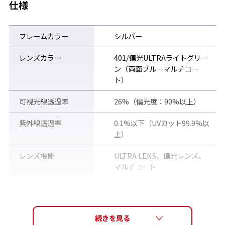
仕様
glasses case
SELENGA オリジナルコンパクトケース付属。
フレームカラー
シルバー
レンズカラー
401/偏光ULTRAライトグリー
ン（両面ブルーマルチコー
ト）
可視光線透過率
26%（偏光度：90%以上）
紫外線透過率
0.1%以下（UVカット99.9%以
上）
レンズ機能
ULTRA LENS、偏光レンズ、
マルチコート
レンズカーブ
4カーブ
サイズ
高さ43mm / 横幅134mm