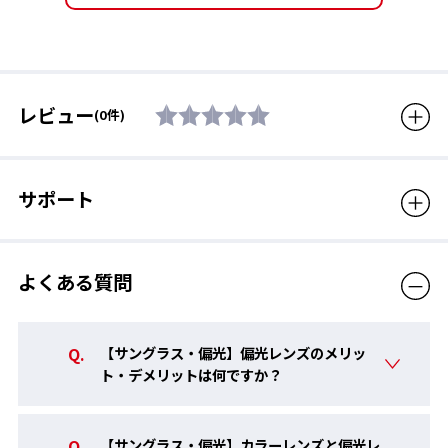
質量
21g
フレーム機能
サイドフード有り、テンプル
調整可能
レビュー
(0件)
付属品
専用ポーチ
生産国
中国
サポート
クーポン利用
不可
販売価格（税込）
19,800円
よくある質問
【サングラス・偏光】偏光レンズのメリッ
ト・デメリットは何ですか？
【サングラス・偏光】カラーレンズと偏光レ