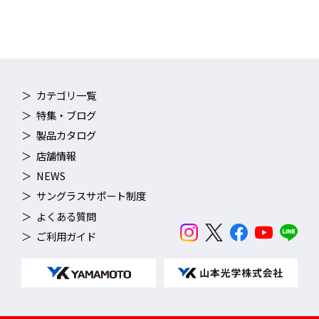
強調レンズにもかかわらず、着用しても自然な視界色で違和感が
販売価格（税込）
27,500円
少ないことも特長。
カテゴリ一覧
特集・ブログ
製品カタログ
店舗情報
NEWS
サングラスサポート制度
よくある質問
ご利用ガイド
ペトロイドレンズ PETROID LENS
防弾装備や航空機のキャノピーなどにも用いられるポリカーボネ
ート樹脂を高い成形技術によって加工したレンズで、極めて高い
透明性・耐衝撃性・耐熱性・難燃性を持つ。