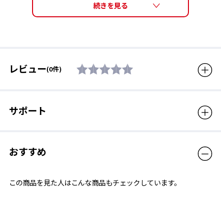
レンズカーブ
6.25×5カーブ
サイズ
高さ52mm / 横幅153mm
質量
30g
レビュー
(0件)
フレーム機能
ノーズ幅調節可能
素材
フレーム : ナイロン、レンズ :
ポリカーボネート （※製品に
サポート
付属しておりますタグには家
庭用品品質表示法に則り、フ
レーム：プラスチック、レン
ズ：プラスチックと表示して
おすすめ
います。）
3115 / シルバーミラー×ULTRAライトアイスブルー（裏
付属品
クリーナークロス、セミハー
この商品を見た人はこんな商品もチェックしています。
面マルチコート）
ドケース
雲に消えるボールを眼で追っていきたい。ボールの落ち際を見逃
生産国
日本
したくないという要望をかなえるゴルフ用レンズ。コントラスト