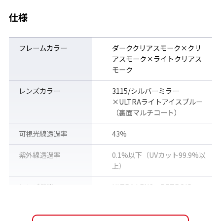
仕様
LENS TECH
フレームカラー
ダーククリアスモーク×クリ
ULTRA LENS for GOLF の特長
アスモーク×ライトクリアス
モーク
■ 打球の軌道が追える
空に遠ざかっていく自身のショットをしっかりと眼で追うことが
レンズカラー
3115/シルバーミラー
でき、狙った軌道を描けているか確認しやすくなります。
×ULTRAライトアイスブルー
（裏面マルチコート）
■ 芝目が読みやすくなる
グリーン、フェアウェイ、ラフといった様々なコース環境におい
可視光線透過率
43%
て芝目の視認性を上げることで、ショットのイメージと戦略が立
てやすくなります。
紫外線透過率
0.1%以下（UVカット99.9%以
上）
■ 18ホールかけ続けていられる
ULTRAアイスブルーは、視認性を上げながらも眼になじみやす
レンズ機能
ULTRA LENS、PETROID
く、フレームのかけやすさも相まって、一日中装着してもストレ
LENS、ミラーコート、裏面マ
スがありません。
ルチコート