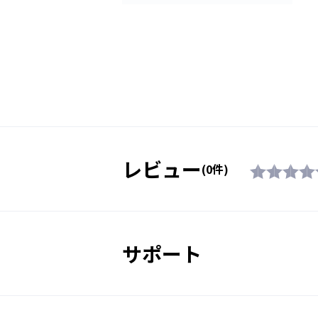
紫外線透過率
抵抗を減らす【HAJO -波状-】
イルカの皮膚構造を応用した独自の特
レンズ機能
状-】により流水抵抗が低減。
素材
水の流れがゴーグルを通過する際
カップがブレが生じる原因です。
付属品
を施すことで、水の流れを整え、
レビュー
の結果、水の流れが安定し、アイ
(0件)
生産国
現しました。
対象年齢
サポート
販売価格（税込）