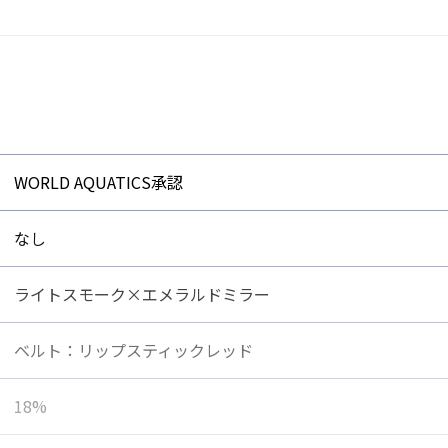
子どもの顔に合わせ
WORLD AQUATICS承認
6～12歳の子どもの身
どもの顔に合わせたサ
なし
ライトスモーク×エメラルドミラー
ベルト：リップスティックレッド
18%