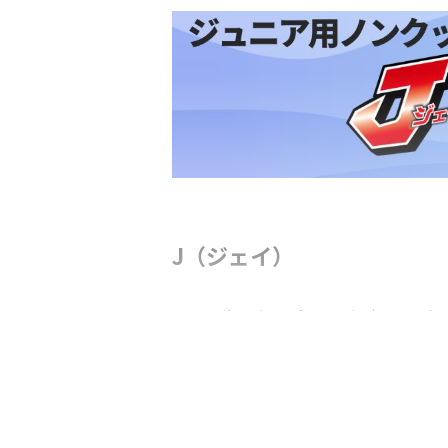
J（ジェイ）
6～12歳の顔に合わせた専用設
特許技術【HAJO-波状-】が流
戦を支える。