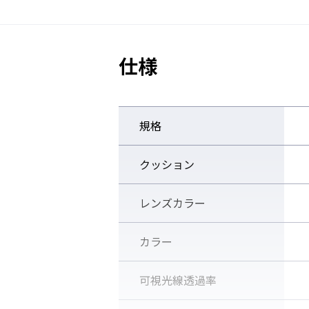
TECH
仕様
規格
クッション
レンズカラー
カラー
可視光線透過率