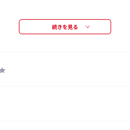
0.1%以下（UVカット99.9%以上）
許技術【HAJO -波
くもり止めレンズ、ミラーレンズ
アイカップ：ポリカーボネート、ベルトアジャスター : ポリカ
ストマー、ベルト : エラストマー
にできる渦こそが、アイ
ゴーグル表面に波状形状
鼻ベルト(4サイズ入り)
渦の発生を抑えます。そ
カップのブレの抑制を実
日本
6～12歳
2,640円