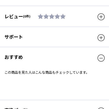
調整可能なノーズパッド
レビュー
(0件)
サポート
おすすめ
ノーズパット部を指でつかんで、ゆっくり幅を縮めたり、開いた
この商品を見た人はこんな商品もチェックしています。
りすることによって、着用者の鼻幅に合わせてお使いいただけま
す。ただし、無理な外圧を加えると金属部が折れる可能性があり
ますので、取扱いには十分ご注意ください。調節の目安として
は、着用者の眼の位置がレンズの中央付近にくるように調節して
いただくと、レンズ性能が最大限に発揮できます。発汗時にもズ
レにくいラバー素材を採用。