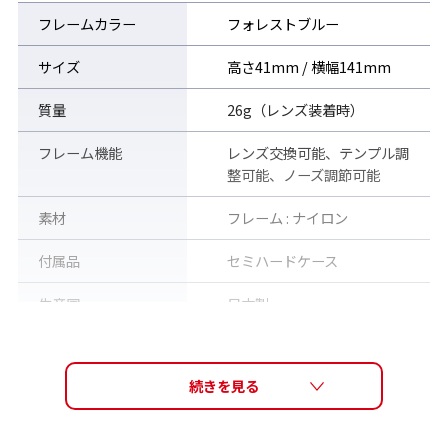
調整が可能。
フレームカラー
フォレストブルー
※可動範囲は、滑り止め効果のあるラバー部分です。テンプル
は、過度な力を加えると破損の原因になりますので、取り扱いに
サイズ
高さ41mm / 横幅141mm
はご注意ください。
質量
26g（レンズ装着時）
レンズ交換可能
フレーム機能
レンズ交換可能、テンプル調
整可能、ノーズ調節可能
素材
フレーム : ナイロン
付属品
セミハードケース
生産国
日本製
対象年齢
大人用（男女兼用モデル）
販売価格（税込）
13,200円
フレームサイドのパーツを開閉させることで簡単にレンズの交換
が可能。着用時にはロックされるため衝撃にも強い。