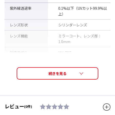
紫外線透過率
0.1%以下（UVカット99.9%以
上）
レンズ形状
シリンダーレンズ
レンズ機能
ミラーコート、レンズ厚：
1.0mm
対応モデル
MX-797
生産国
日本
対象年齢
大人用（男女兼用モデル）
販売価格（税込）
4,070円
レビュー
(0件)